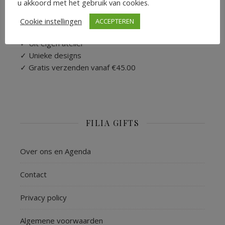
u akkoord met het gebruik van cookies.
WAAROM BESTELLEN BIJ FILIA GIFTS
Cookie instellingen
ACCEPTEREN
✓ Uit eigen atelier
✓ Unieke designs
✓ Gratis verzenden vanaf €45.00
FILIA GIFTS
Over ons en Agenda
Contact
Privacy policy
Algemene voorwaarden