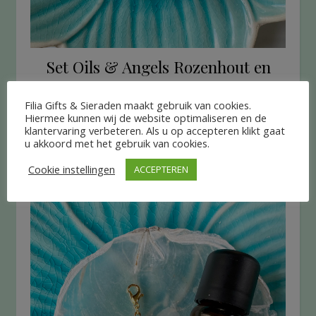
Set Oils & Angels Rozenhout en
Rozenkwarts
Filia Gifts & Sieraden maakt gebruik van cookies.
€
22.95
Hiermee kunnen wij de website optimaliseren en de
klantervaring verbeteren. Als u op accepteren klikt gaat
u akkoord met het gebruik van cookies.
LEES VERDER
Cookie instellingen
ACCEPTEREN