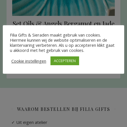
Set Oils & Angels Bergamot en Jade
€
22.95
Filia Gifts & Sieraden maakt gebruik van cookies.
Hiermee kunnen wij de website optimaliseren en de
klantervaring verbeteren. Als u op accepteren klikt gaat
LEES VERDER
u akkoord met het gebruik van cookies.
Cookie instellingen
ACCEPTEREN
WAAROM BESTELLEN BIJ FILIA GIFTS
✓ Uit eigen atelier