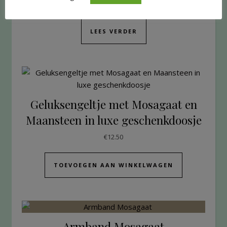
€
20.95
LEES VERDER
Geluksengeltje met Mosagaat en
Maansteen in luxe geschenkdoosje
€
12.50
TOEVOEGEN AAN WINKELWAGEN
Armband Mosagaat