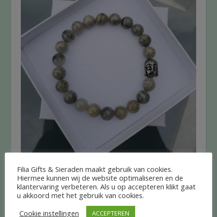
Filia Gifts & Sieraden maakt gebruik van cookies.
Hiermee kunnen wij de website optimaliseren en de
Colombia Agaat armband met RVS
klantervaring verbeteren. Als u op accepteren klikt gaat
u akkoord met het gebruik van cookies.
Boeddha
Cookie instellingen
ACCEPTEREN