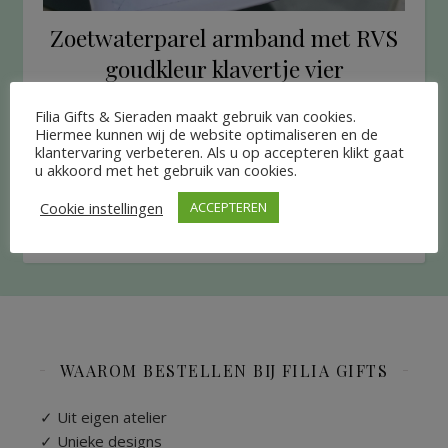
Zoetwaterparel armband met RVS
goudkleur klavertje vier
€
20.95
Filia Gifts & Sieraden maakt gebruik van cookies.
Hiermee kunnen wij de website optimaliseren en de
LEES VERDER
klantervaring verbeteren. Als u op accepteren klikt gaat
u akkoord met het gebruik van cookies.
Cookie instellingen
ACCEPTEREN
WAAROM BESTELLEN BIJ FILIA GIFTS
✓ Uit eigen atelier
✓ Unieke designs