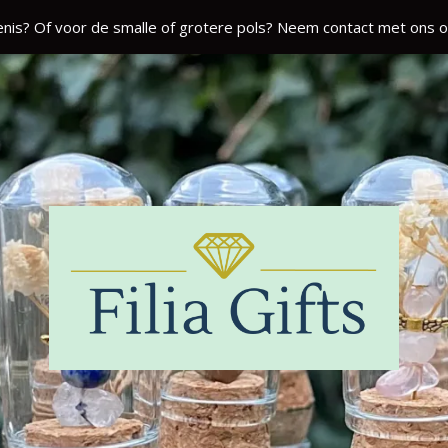
nis? Of voor de smalle of grotere pols? Neem contact met ons o