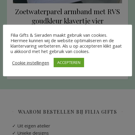
Zoetwaterparel armband met RVS
goudkleur klavertje vier
€
20.95
Filia Gifts & Sieraden maakt gebruik van cookies.
Hiermee kunnen wij de website optimaliseren en de
klantervaring verbeteren. Als u op accepteren klikt gaat
LEES VERDER
u akkoord met het gebruik van cookies.
Cookie instellingen
ACCEPTEREN
WAAROM BESTELLEN BIJ FILIA GIFTS
✓ Uit eigen atelier
✓ Unieke designs