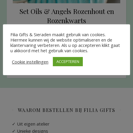
Set Oils & Angels Rozenhout en
Rozenkwarts
€
22.95
Filia Gifts & Sieraden maakt gebruik van cookies.
Hiermee kunnen wij de website optimaliseren en de
klantervaring verbeteren. Als u op accepteren klikt gaat
LEES VERDER
u akkoord met het gebruik van cookies.
Cookie instellingen
ACCEPTEREN
WAAROM BESTELLEN BIJ FILIA GIFTS
✓ Uit eigen atelier
✓ Unieke designs