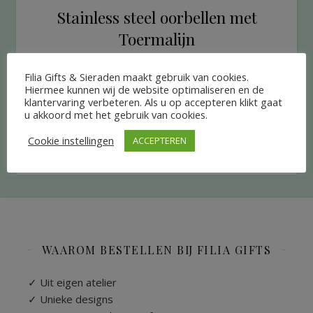
Stainless steel oorbellen met
Toermalijn
€
19.95
Filia Gifts & Sieraden maakt gebruik van cookies.
Hiermee kunnen wij de website optimaliseren en de
klantervaring verbeteren. Als u op accepteren klikt gaat
TOEVOEGEN AAN WINKELWAGEN
u akkoord met het gebruik van cookies.
Cookie instellingen
ACCEPTEREN
WAAROM BESTELLEN BIJ FILIA GIFTS
✓ Uit eigen atelier
✓ Unieke designs