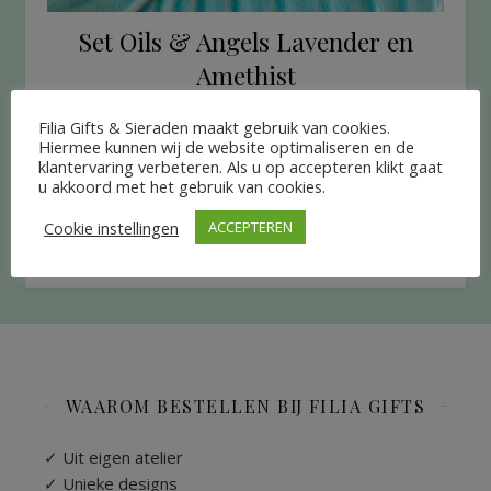
Set Oils & Angels Lavender en
Amethist
€
22.95
Filia Gifts & Sieraden maakt gebruik van cookies.
Hiermee kunnen wij de website optimaliseren en de
klantervaring verbeteren. Als u op accepteren klikt gaat
LEES VERDER
u akkoord met het gebruik van cookies.
Cookie instellingen
ACCEPTEREN
WAAROM BESTELLEN BIJ FILIA GIFTS
✓ Uit eigen atelier
✓ Unieke designs