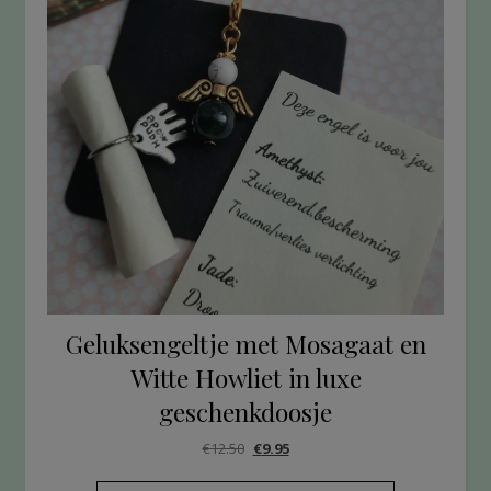
Geluksengeltje met Mosagaat en
Witte Howliet in luxe
geschenkdoosje
€
12.50
€
9.95