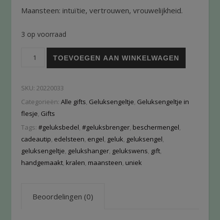
Maansteen: intuïtie, vertrouwen, vrouwelijkheid.
3 op voorraad
TOEVOEGEN AAN WINKELWAGEN
SKU:
20220033
Categorieën:
Alle gifts
,
Geluksengeltje
,
Geluksengeltje in
flesje
,
Gifts
Tags:
#geluksbedel
,
#geluksbrenger
,
beschermengel
,
cadeautip
,
edelsteen
,
engel
,
geluk
,
geluksengel
,
geluksengeltje
,
gelukshanger
,
gelukswens
,
gift
,
handgemaakt
,
kralen
,
maansteen
,
uniek
Beoordelingen (0)