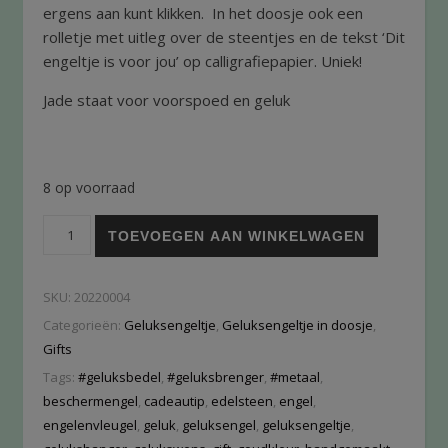
ergens aan kunt klikken. In het doosje ook een
rolletje met uitleg over de steentjes en de tekst ‘Dit
engeltje is voor jou’ op calligrafiepapier. Uniek!
Jade staat voor voorspoed en geluk
8 op voorraad
TOEVOEGEN AAN WINKELWAGEN
SKU:
20220004
Categorieën:
Geluksengeltje
,
Geluksengeltje in doosje
,
Gifts
Tags:
#geluksbedel
,
#geluksbrenger
,
#metaal
,
beschermengel
,
cadeautip
,
edelsteen
,
engel
,
engelenvleugel
,
geluk
,
geluksengel
,
geluksengeltje
,