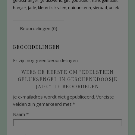
gelukshanger
,
gelukswens
,
gift
,
goudkleur
,
handgemaakt
,
hanger
,
jade
,
kleurrijk
,
kralen
,
natuursteen
,
sieraad
,
uniek
Beoordelingen (0)
BEOORDELINGEN
Er zijn nog geen beoordelingen.
WEES DE EERSTE OM “EDELSTEEN
GELUKSENGEL IN GESCHENKDOOSJE
JADE” TE BEOORDELEN
Je e-mailadres wordt niet gepubliceerd.
Vereiste
velden zijn gemarkeerd met
*
Naam
*