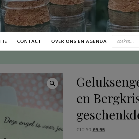
TIE
CONTACT
OVER ONS EN AGENDA
Geluksenge
en Bergkris
geschenkd
€
12.50
€
9.95