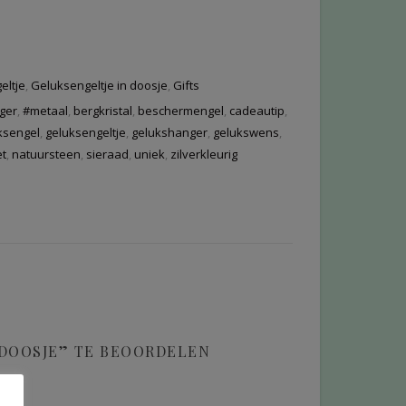
eltje
,
Geluksengeltje in doosje
,
Gifts
ger
,
#metaal
,
bergkristal
,
beschermengel
,
cadeautip
,
ksengel
,
geluksengeltje
,
gelukshanger
,
gelukswens
,
et
,
natuursteen
,
sieraad
,
uniek
,
zilverkleurig
KDOOSJE” TE BEOORDELEN