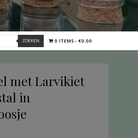
0 ITEMS
€0.00
ZOEKEN
l met Larvikiet
tal in
oosje