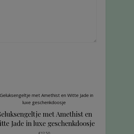
eluksengeltje met Amethist en
tte Jade in luxe geschenkdoosje
€
12.50