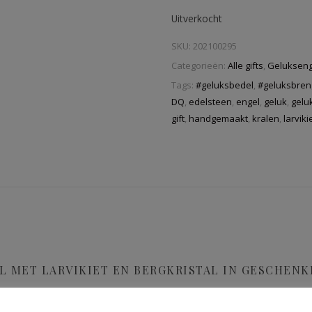
Uitverkocht
SKU:
202100295
Categorieën:
Alle gifts
,
Gelukseng
Tags:
#geluksbedel
,
#geluksbren
DQ
,
edelsteen
,
engel
,
geluk
,
gelu
gift
,
handgemaakt
,
kralen
,
larviki
L MET LARVIKIET EN BERGKRISTAL IN GESCHEN
te velden zijn gemarkeerd met
*