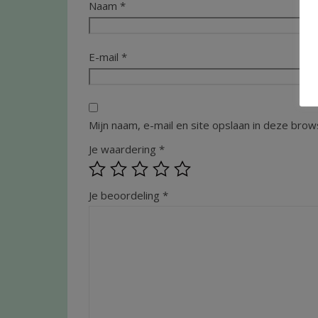
Naam
*
E-mail
*
Mijn naam, e-mail en site opslaan in deze brow
Je waardering
*
Je beoordeling
*