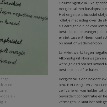
Geluksengeltje in luxe gesch
Bergkristal met karabijnsluiti
Het engeltje is inclusief slot
rolletje met uitleg over de st
als aardigheidje of voor iema
beste bij de ontvanger past of
er niet tussen? Neem contact
op maat of wederverkoop.
Larvikiet werkt tegen negat
Afkomstig uit Noorwegen en d
werd gelegd om het kwaad te
beste uit jezelf te halen.
Bergkristal is een heldere kwa
licht. Het reinigt en zuivert
zelf variëren van helder tot 
bevordert concentratie en h
vermogen. Je kunt het ook g