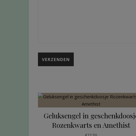
Geluksengel in geschenkdoosj
Rozenkwarts en Amethist
€
12.50