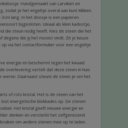
enkdoosje. Handgemaakt van Larvikiet en
ng, zodat je het engeltje overal aan kunt klikken.
je 3cm lang. In het doosje is een papieren
eensoort bijgesloten. Ideaal als klein kadootje,
nd die steun nodig heeft. Kies de steen die het
 degene die jij het mooist vindt. Zit je keuze
 op via het contactformulier voor een engeltje
ieve energie en beschermt tegen het kwaad.
e overlevering vertelt dat deze steen in huis
 weren. Daarnaast steunt de steen je om het
rts of rots kristal. Het is de steen van het
 en lost energetische blokkades op. De stenen
troebel. Het kristal geeft nieuwe energie en
elder denken en versterkt het zelfgenezend
ebruiken om andere stenen mee op te laden.